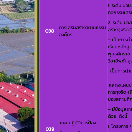
1. ระดับ ปว
กิจกรรมเสริ
2. ระดับ ปว
การเสริมสร้างวัฒนธรรม
สร้างสุจริต 
O38
องค์กร
– เป็นการด
เรียนหลักสู
พุทธศักราช
วิชาชีพชั้นส
-เป็นการดำ
แสดงแผนปฏิบั
การทุจริตห
ของสถานศึ
– มีข้อมูลร
ด้วย ดังนี้
แผนปฏิบัติการป้อง
1. โครงการ 
O39