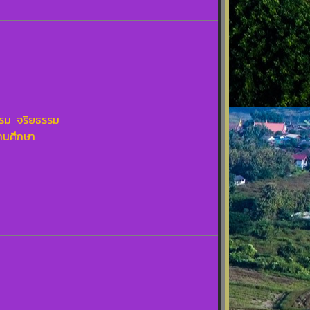
รรม จริยธรรม
นศึกษา