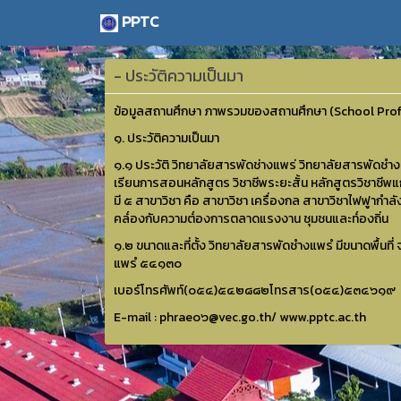
PPTC
- ประวัติความเป็นมา
ข้อมูลสถานศึกษา ภาพรวมของสถานศึกษา (School Profi
๑. ประวัติความเป็นมา
๑.๑ ประวัติ วิทยาลัยสารพัดช่างแพร่ วิทยาลัยสารพัดชํา
เรียนการสอนหลักสูตร วิชาชีพระยะสั้น หลักสูตรวิชาชีพแ
มี ๕ สาขาวิชา คือ สาขาวิชา เครื่องกล สาขาวิชาไฟฟูากำ
คล๎องกับความต๎องการตลาดแรงงาน ชุมชนและท๎องถิ่น
๑.๒ ขนาดและที่ตั้ง วิทยาลัยสารพัดชํางแพรํ มีขนาดพื้นที่
แพรํ ๕๔๑๓๐
เบอร์โทรศัพท์(๐๕๔)๕๔๒๘๘๒โทรสาร(๐๕๔)๕๓๔๖๑๙
E-mail : phrae๐๖@vec.go.th/ www.pptc.ac.th