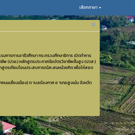
เลือกภาษา
ณะกรรมการการอาชีวศึกษา กระทรวงศึกษาธิการ เปิดทำการ
ชีพ (ปวช.) หลักสูตรประกาศนียบัตรวิชาชีพชั้นสูง (ปวส.)
ะหลักสูตรเทียบโอนประสบการณ์สะสมหนํวยกิต เพื่อให๎สอด
แยกถนนเลี่ยงเมือง) ต าบลรํองกาศ อ าเภอสูงเมํน จังหวัด