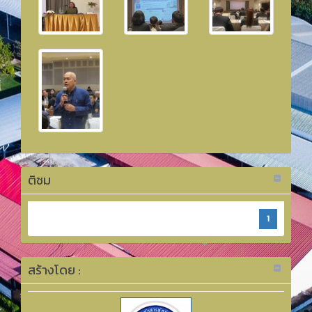
ติชม
1
สร้างโดย :