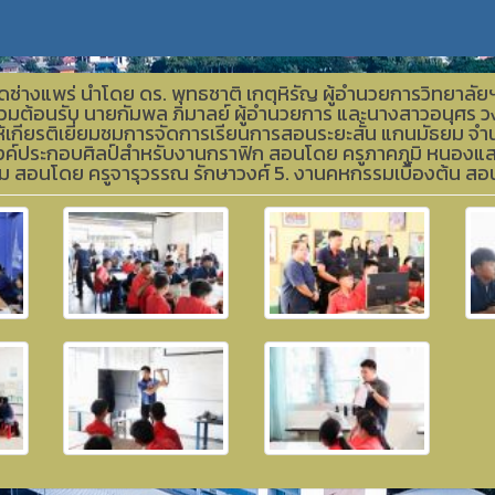
ัดช่างแพร่ นำโดย ดร. พุทธชาติ เกตุหิรัญ ผู้อำนวยการวิทยา
ร่วมต้อนรับ นายกัมพล ภิมาลย์ ผู้อำนวยการ และนางสาวอนุศร 
้เกียรติเยี่ยมชมการจัดการเรียนการสอนระยะสั้น แกนมัธยม จำนว
ค์ประกอบศิลป์สำหรับงานกราฟิก สอนโดย ครูภาคภูมิ หนองแส 3
ิยม สอนโดย ครูจารุวรรณ รักษาวงศ์ 5. งานคหกรรมเบื้องต้น สอน