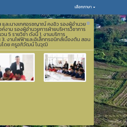
เลือกภาษา
ลัยฯ และนางเกศอรชญาณ์ คงอิว รองผู้อำนวย
วงค์งาม รองผู้อำนวยการฝ่ายบริหารวิชาการ
น 5 รายวิชา ดังนี้ 1. งานบริการ
. งานไฟฟ้าและอิเล็กทรอนิกส์เบื้องต้น สอน
โดย ครูอภิวัฒน์ โนวุฒิ