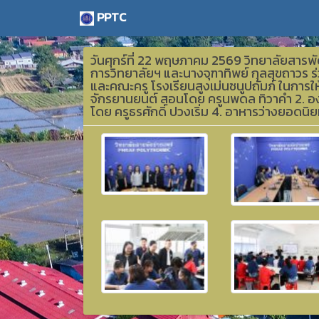
PPTC
วันศุกร์ที่ 22 พฤษภาคม 2569 วิทยาลัยสารพ
การวิทยาลัยฯ และนางจุฑาทิพย์ กุลสุขถาวร 
และคณะครู โรงเรียนสูงเม่นชนูปถัมภ์ ในการให
จักรยานยนต์ สอนโดย ครูนพดล ทิวาคำ 2. อง
โดย ครูธรศักดิ์ ปวงเริ่ม 4. อาหารว่างยอดน