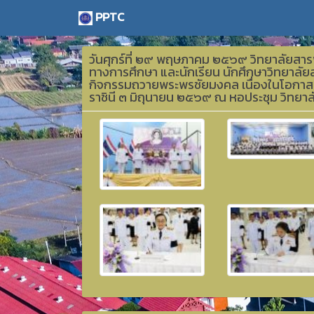
PPTC
วันศุกร์ที่ ๒๙ พฤษภาคม ๒๕๖๙ วิทยาลัยสารพ
ทางการศึกษา และนักเรียน นักศึกษาวิทยาลัยส
กิจกรรมถวายพระพรชัยมงคล เนื่องในโอกาส
ราชินี ๓ มิถุนายน ๒๕๖๙ ณ หอประชุม วิทยาล