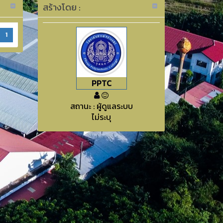
สร้างโดย :
1
PPTC
สถานะ : ผู้ดูแลระบบ
ไม่ระบุ