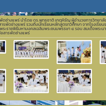
ัดช่างแพร่ นำโดย ดร.พุทธชาติ เกตุหิรัญ ผู้อำนวยการวิทยาล
ารพัดช่างแพร่ รวมถึงนักเรียนหลักสูตรทวิศึกษา จากโรงเรียนร
พระราชพิธีมหามงคลเฉลิมพระชนมพรรษา ๔ รอบ สมเด็จพระนางเ
ัยสารพัดช่างแพร่