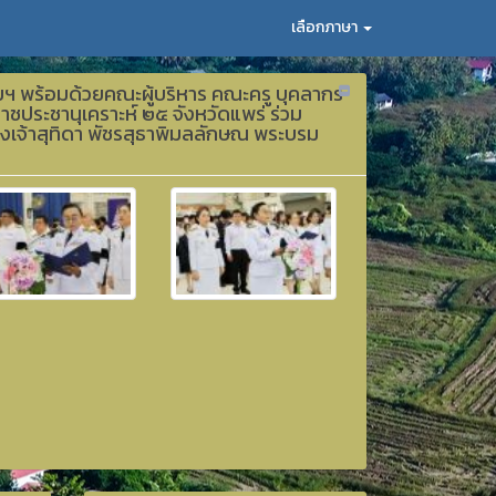
เลือกภาษา
ัยฯ พร้อมด้วยคณะผู้บริหาร คณะครู บุคลากร
าชประชานุเคราะห์ ๒๕ จังหวัดแพร่ ร่วม
จ้าสุทิดา พัชรสุธาพิมลลักษณ พระบรม