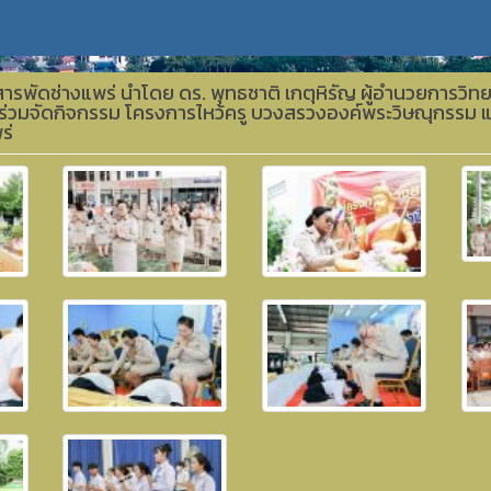
ารพัดช่างแพร่ นำโดย ดร. พุทธชาติ เกตุหิรัญ ผู้อำนวยการวิท
ร่วมจัดกิจกรรม โครงการไหว้ครู บวงสรวงองค์พระวิษณุกรรม และ
ร่