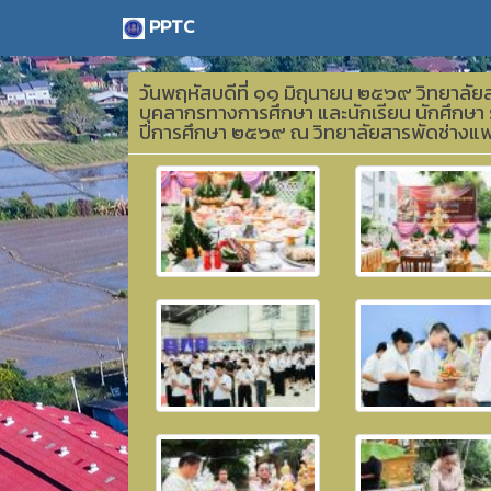
PPTC
วันพฤหัสบดีที่ ๑๑ มิถุนายน ๒๕๖๙ วิทยาลัยส
บุคลากรทางการศึกษา และนักเรียน นักศึกษา 
ปีการศึกษา ๒๕๖๙ ณ วิทยาลัยสารพัดช่างแพ