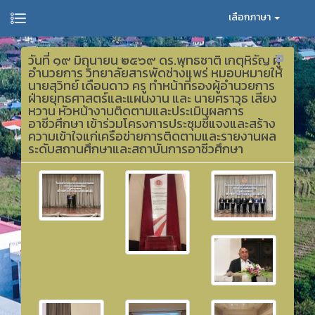
เลือกภาษา
วันที่ ๑๙ มิถุนายน ๒๕๖๙ ดร.พุทธชาติ เกตุหิรัญ ผู้
อำนวยการ วิทยาลัยสารพัดช่างแพร่ หมอบหมายให้
นายสุวิทย์ เดือนดาว ครู ทำหน้าที่รองผู้อำนวยการ
ฝ่ายยุทธศาสตร์และแผนงาน และ นายศราวุธ เสียง
หวาน หัวหน้างานติดตามและประเมินผลการ
อาชีวศึกษา เข้าร่วมโครงการประชุมชี้แจงและสร้าง
ความเข้าใจแก่เครือข่ายการติดตามและรายงานผล
ระดับสถานศึกษาและสถาบันการอาชีวศึกษา