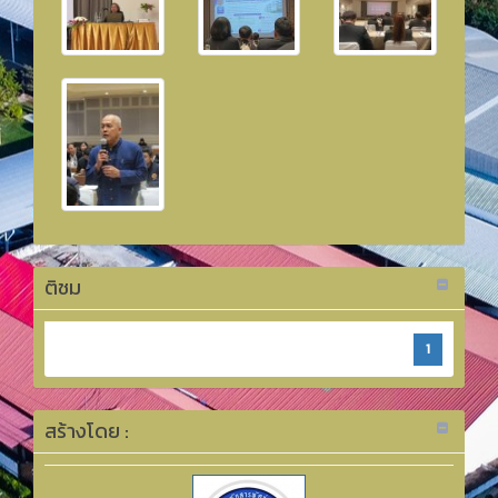
ติชม
1
สร้างโดย :