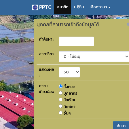
PPTC
สมาชิก
ปฏิทิน
เลือกภาษา
บุคคลที่สามารถเข้าถึงข้อมูลได้
คำค้นหา :
สาขาวิชา
แสดงผล
:
ความ
ทั้งหมด
เกี่ยวข้อง
บุคลากร
นักเรียน
ศิษย์เก่า
อื่นๆ