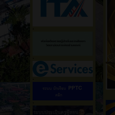
•
•
•
•