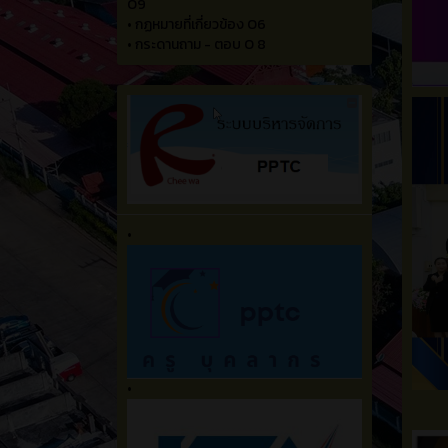
O9
•
กฏหมายที่เกี่ยวข้อง O6
•
กระดานถาม - ตอบ O 8
•
•