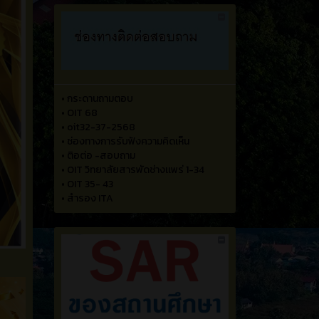
•
กระดานถามตอบ
•
OIT 68
•
oit32-37-2568
•
ช่องทางการรับฟังความคิดเห็น
•
ติอต่อ -สอบถาม
•
OIT วิทยาลัยสารพัดช่างเเพร่ 1-34
•
OIT 35- 43
•
สำรอง ITA