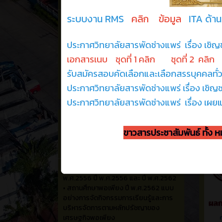
•
ข่าวสาร ประชาสัมพันธ์
•
จดหมายข่าว
•
ข่าวสาร สำหรับ นักศึกษาและผู้ปกครอง
•
เอกสาร คำขอต่างๆ ส่วนงานทะเบียน
•
เฟสบุค ของวิทยาลัย สารพัดช่างเเพร่
•
ข่าวสาร วารสาร
•
.facebook งานศูนย์บ่มเพาะ
•
จัดซื้อจัดจ้าง
•
รางวัลสถานศึกษาพระราชการ ปี
พ.ศ.2556 ปี พ.ศ.2556 และ ปี พ.ศ.2562
•
สถานศึกษาพอเพียง ปี พ.ศ.2562 แบบ
อย่างการจัดกิจกรรมการเรียนรู้และการ
บริหารจัดการตามหลักปรัชญาของ
เศรษฐกิจพอเพียง